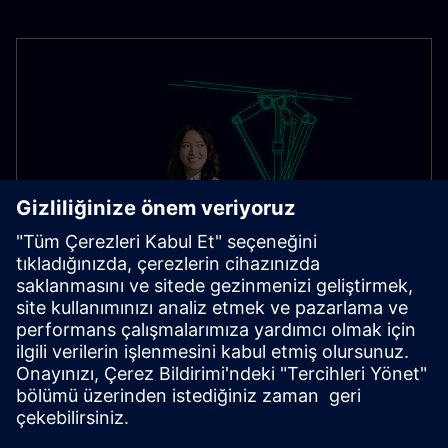
SIMATIC Motion Control - sizin
için daha fazlası!
SIMATIC Motion Control, modern makinelerin veya
tesislerin hareket kontrolündeki karmaşık zorluklara
basit bir çözümdür.