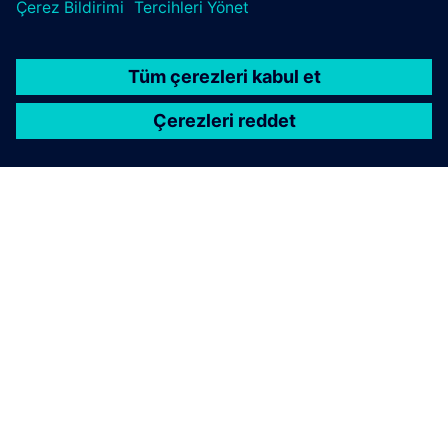
SIMATIC S7-1500 — yeniliklerin
kontrolünü elinize alın
SIMATIC S7-1500 controller kullanmak size en üst
düzey performansı ve geleceğe yönelik yerleşik