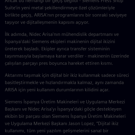
Ancak bu herhangi bir geçiş değildi - Siemens Press Shop
Suite'in yeni metal şekillendirmeye özel çözümleriyle
birlikte geçiş, ARISA'nın programlarını bir sonraki seviyeye
taşıyor ve dijitalleşmenin kapısını açıyor.
İlk adımda, Nidec Arisa'nın mühendislik departmanı ve
İspanya'daki Siemens ekipleri makinenin dijital ikizini
üreterek başladı. Ekipler ayrıca transfer sisteminin
taşınmasıyla başlamaya karar verdiler - makinenin üzerinde
çalışılan parçayı pres boyunca hareket ettiren kısmı.
Aktarımı taşımak için dijital bir ikiz kullanmak sadece süreci
basitleştirmekle ve hızlandırmakla kalmaz, aynı zamanda
ARISA için yeni kullanım durumlarının kilidini açar.
Siemens İspanya Üretim Makineleri ve Uygulama Merkezi
Başkanı ve Nidec Arisa'yı İspanya'daki göçle destekleyen
ekibin bir parçası olan Siemens İspanya Üretim Makineleri
ve Uygulama Merkezi Başkanı Jason Lopez, “Dijital ikiz
kullanımı, tüm yeni yazılım gelişmelerini sanal bir