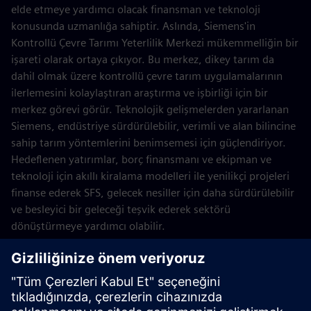
elde etmeye yardımcı olacak finansman ve teknoloji
konusunda uzmanlığa sahiptir. Aslında, Siemens'in
Kontrollü Çevre Tarımı Yeterlilik Merkezi mükemmelliğin bir
işareti olarak ortaya çıkıyor. Bu merkez, dikey tarım da
dahil olmak üzere kontrollü çevre tarım uygulamalarının
ilerlemesini kolaylaştıran araştırma ve işbirliği için bir
merkez görevi görür. Teknolojik gelişmelerden yararlanan
Siemens, endüstriye sürdürülebilir, verimli ve alan bilincine
sahip tarım yöntemlerini benimsemesi için güçlendiriyor.
Hedeflenen yatırımlar, borç finansmanı ve ekipman ve
teknoloji için akıllı kiralama modelleri ile yenilikçi projeleri
finanse ederek SFS, gelecek nesiller için daha sürdürülebilir
ve besleyici bir geleceği teşvik ederek sektörü
dönüştürmeye yardımcı olabilir.