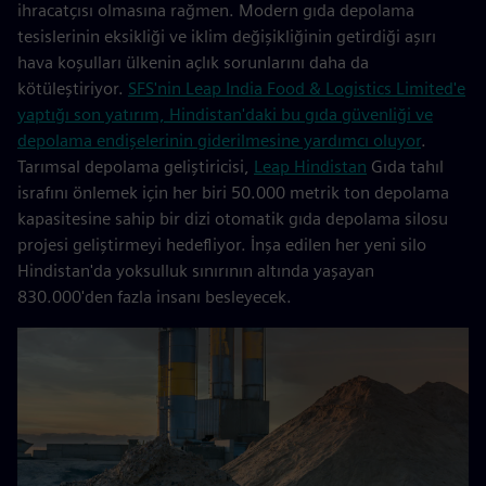
ihracatçısı olmasına rağmen. Modern gıda depolama
tesislerinin eksikliği ve iklim değişikliğinin getirdiği aşırı
hava koşulları ülkenin açlık sorunlarını daha da
kötüleştiriyor.
SFS'nin Leap India Food & Logistics Limited'e
yaptığı son yatırım, Hindistan'daki bu gıda güvenliği ve
depolama endişelerinin giderilmesine yardımcı oluyor
.
Tarımsal depolama geliştiricisi,
Leap Hindistan
Gıda tahıl
israfını önlemek için her biri 50.000 metrik ton depolama
kapasitesine sahip bir dizi otomatik gıda depolama silosu
projesi geliştirmeyi hedefliyor. İnşa edilen her yeni silo
Hindistan'da yoksulluk sınırının altında yaşayan
830.000'den fazla insanı besleyecek.