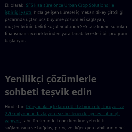
Ek olarak,
SFS kısa süre önce Urban Crop Solutions ile
işbirliği yaptı
, hızla gelişen küresel iç mekan dikey çiftçiliği
pazarında uçtan uca büyüme çözümleri sağlayan,
müşterilerinin belirli koşullar altında SFS tarafından sunulan
finansman seçeneklerinden yararlanabilecekleri bir program
başlatıyor.
Yenilikçi çözümlerle
sohbeti teşvik edin
Hindistan
Dünyadaki açlıkların dörtte birini oluşturuyor ve
220 milyondan fazla yetersiz beslenen kişiye ev sahipliği
yapıyor
, tahıl üretiminde kendi kendine yeterlilik
sağlamasına ve buğday, pirinç ve diğer gıda tahıllarının net