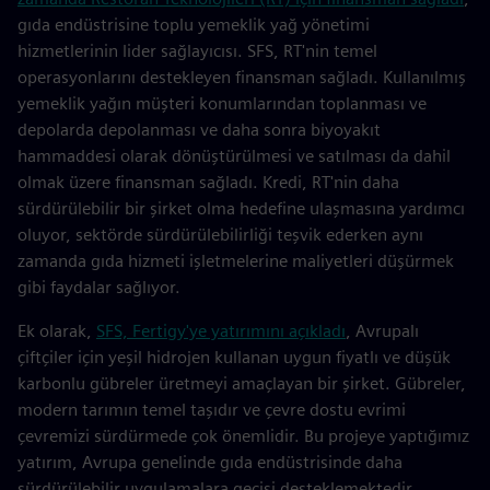
gıda endüstrisine toplu yemeklik yağ yönetimi
hizmetlerinin lider sağlayıcısı. SFS, RT'nin temel
operasyonlarını destekleyen finansman sağladı. Kullanılmış
yemeklik yağın müşteri konumlarından toplanması ve
depolarda depolanması ve daha sonra biyoyakıt
hammaddesi olarak dönüştürülmesi ve satılması da dahil
olmak üzere finansman sağladı. Kredi, RT'nin daha
sürdürülebilir bir şirket olma hedefine ulaşmasına yardımcı
oluyor, sektörde sürdürülebilirliği teşvik ederken aynı
zamanda gıda hizmeti işletmelerine maliyetleri düşürmek
gibi faydalar sağlıyor.
Ek olarak,
SFS, Fertigy'ye yatırımını açıkladı
, Avrupalı
çiftçiler için yeşil hidrojen kullanan uygun fiyatlı ve düşük
karbonlu gübreler üretmeyi amaçlayan bir şirket. Gübreler,
modern tarımın temel taşıdır ve çevre dostu evrimi
çevremizi sürdürmede çok önemlidir. Bu projeye yaptığımız
yatırım, Avrupa genelinde gıda endüstrisinde daha
sürdürülebilir uygulamalara geçişi desteklemektedir.