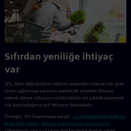
Sıfırdan yeniliğe ihtiyaç
var
SFS, iklim değişikliğinin etkisini azaltırken istikrarlı bir gıda
arzını sağlamaya yardımcı olabilecek şirketleri finanse
ederek dünya nüfusunu sürdürülebilir bir şekilde beslemek
için karşılaştığımız acil ihtiyacın farkındadır..
Örneğin, SFS finansmana katıldı -
sürdürülebilirliğe bağlı bir
kredi (SLL) dahil - Atıktan Enerjiye olan Covanta için
Diğerlerinin yanı sıra tarım müşterilerine hizmet veren