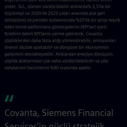
şirket. SLL, işlenen sürdürülebilir atıklarda% 2,5'lik bir
büyümeyi ve 2020 ile 2025 yılları arasında atık geri
dönüşümü ve yeniden kullanımında %25'lik bir artışı teşvik
eden temel performans göstergelerini (KPI'lar) içerir.
Kredinin belirli KPI'larını yerine getirerek, Covanta
çöplüklerden daha fazla atığı yönlendirebilir, emisyonları
önemli ölçüde azaltabilir ve döngüsel bir ekonominin
gelişimini destekleyebilir. Atıklardan enerjiye dönüşüm,
çöplük atıklarından çok daha sürdürülebilirdir ve çöp
sahalarının hacimlerini %90 oranında azaltır.
Covanta, Siemens Financial
Services'in güçlü stratejik