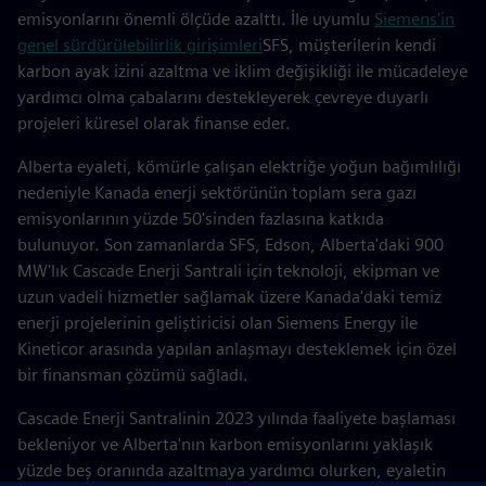
emisyonlarını önemli ölçüde azalttı. İle uyumlu
Siemens'in
genel sürdürülebilirlik girişimleri
SFS, müşterilerin kendi
karbon ayak izini azaltma ve iklim değişikliği ile mücadeleye
yardımcı olma çabalarını destekleyerek çevreye duyarlı
projeleri küresel olarak finanse eder.
Alberta eyaleti, kömürle çalışan elektriğe yoğun bağımlılığı
nedeniyle Kanada enerji sektörünün toplam sera gazı
emisyonlarının yüzde 50'sinden fazlasına katkıda
bulunuyor. Son zamanlarda SFS, Edson, Alberta'daki 900
MW'lık Cascade Enerji Santrali için teknoloji, ekipman ve
uzun vadeli hizmetler sağlamak üzere Kanada'daki temiz
enerji projelerinin geliştiricisi olan Siemens Energy ile
Kineticor arasında yapılan anlaşmayı desteklemek için özel
bir finansman çözümü sağladı.
Cascade Enerji Santralinin 2023 yılında faaliyete başlaması
bekleniyor ve Alberta'nın karbon emisyonlarını yaklaşık
yüzde beş oranında azaltmaya yardımcı olurken, eyaletin