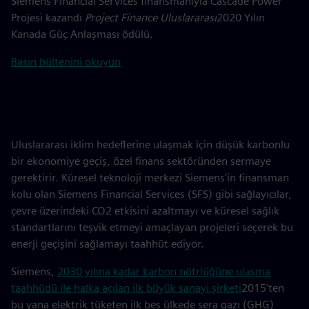
Siemens Financial Services finansmanıyla Cascade Power
Projesi kazandı
Project Finance Uluslararası
2020 Yılın
Kanada Güç Anlaşması ödülü.
Basın bültenini okuyun
Uluslararası iklim hedeflerine ulaşmak için düşük karbonlu
bir ekonomiye geçiş, özel finans sektöründen sermaye
gerektirir. Küresel teknoloji merkezi Siemens'in finansman
kolu olan Siemens Financial Services (SFS) gibi sağlayıcılar,
çevre üzerindeki CO2 etkisini azaltmayı ve küresel sağlık
standartlarını teşvik etmeyi amaçlayan projeleri seçerek bu
enerji geçişini sağlamayı taahhüt ediyor.
Siemens,
2030 yılına kadar karbon nötrlüğüne ulaşma
taahhüdü ile halka açılan ilk büyük sanayi şirketi
2015'ten
bu yana elektrik tüketen ilk beş ülkede sera gazı (GHG)