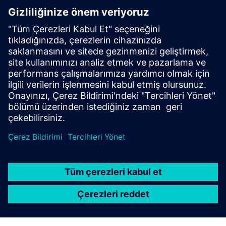
talebinin yüzde sekizine kadar daha düşük emisyon ve son
derece etkili elektrik sağlayacaktır. Bu proje, Aralık 2029'a
kadar kömür yakıtlı elektriğin kaldırılması yoluyla
Kanada'nın karbonsuzlaştırma hedeflerine ulaşmasına
yardımcı olmakla kalmıyor, aynı zamanda doğrudan
Siemens'in sürdürülebilir kalkınma girişimlerine de dahil
oluyor.
Yazan: Anthony Casciano, CEO, SFS, Inc.