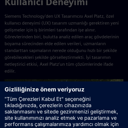
Kullanıcı Deneyimi
Siemens Technology'den UX Tasarımcısı Axel Platz, özel
kullanıcı deneyimi (UX) tasarım uzmanlığı gerektiren yeni
gelişmeler için iş birimleri tarafından işe alınır.
Görevlerinden biri, bulutta analiz edilen araç gövdelerinin
boyama sürecinden elde edilen verileri, uzmanların
standarttan sapmaların nerede olduğunu hızlı bir şekilde
görebilecekleri şekilde görselleştirmekti. İyi tasarımın
netleştirici etkisi, Axel Platz'un tüm çözümlerinde ifade
edilir.
Play