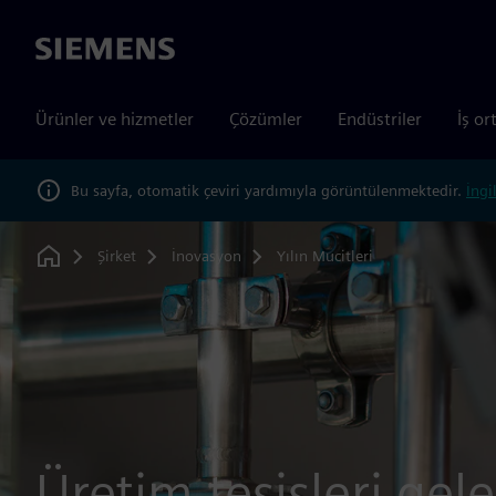
Siemens
Ürünler ve hizmetler
Çözümler
Endüstriler
İş or
Bu sayfa, otomatik çeviri yardımıyla görüntülenmektedir.
İngi
Şirket
İnovasyon
Yılın Mucitleri
Home
Üretim tesisleri gel