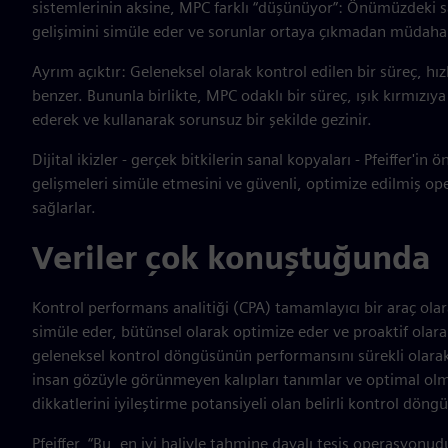
sistemlerinin aksine, MPC farklı “düşünüyor”: Önümüzdeki saa
gelişimini simüle eder ve sorunlar ortaya çıkmadan müdahal
Ayrım açıktır: Geleneksel olarak kontrol edilen bir süreç, h
benzer. Bununla birlikte, MPC odaklı bir süreç, ışık kırmızıya
ederek ve kullanarak sorunsuz bir şekilde gezinir.
Dijital ikizler - gerçek bitkilerin sanal kopyaları - Pfeiffer
gelişmeleri simüle etmesini ve güvenli, optimize edilmiş op
sağlarlar.
Veriler çok konuştuğunda
Kontrol performans analitiği (CPA) tamamlayıcı bir araç olar
simüle eder, bütünsel olarak optimize eder ve proaktif ol
geleneksel kontrol döngüsünün performansını sürekli olarak 
insan gözüyle görünmeyen kalıpları tanımlar ve optimal olma
dikkatlerini iyileştirme potansiyeli olan belirli kontrol dön
Pfeiffer, “Bu, en iyi haliyle tahmine dayalı tesis operasyonud