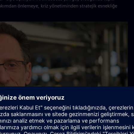
bakımdan önlemeye, kriz yönetiminden stratejik esnekliğe