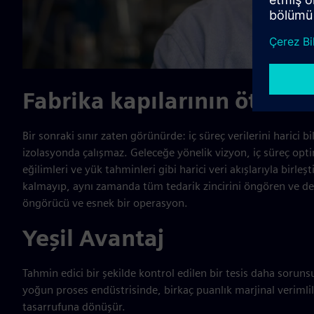
Fabrika kapılarının ötesin
Bir sonraki sınır zaten görünürde: iç süreç verilerini harici 
izolasyonda çalışmaz. Geleceğe yönelik vizyon, iç süreç op
eğilimleri ve yük tahminleri gibi harici veri akışlarıyla birleş
kalmayıp, aynı zamanda tüm tedarik zincirini öngören ve deng
öngörücü ve esnek bir operasyon.
Yeşil Avantaj
Tahmin edici bir şekilde kontrol edilen bir tesis daha sorunsuz
yoğun proses endüstrisinde, birkaç puanlık marjinal verimli
tasarrufuna dönüşür.