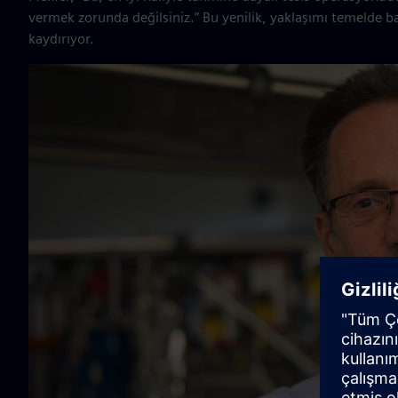
vermek zorunda değilsiniz.” Bu yenilik, yaklaşımı temelde 
kaydırıyor.