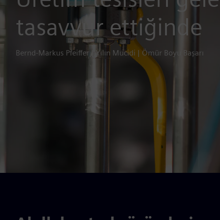
tasavvur ettiğinde
Bernd-Markus Pfeiffer | Yılın Mucidi | Ömür Boyu Başarı