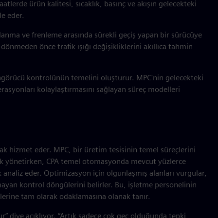
tlerde ürün kalitesi, sıcaklık, basınç ve akışın gelecekteki
e eder.
ızlanma ve frenleme arasında sürekli geçiş yapan bir sürücüye
 dönmeden önce trafik ışığı değişikliklerini akıllıca tahmin
'in öngörücü kontrolünün temelini oluşturur. MPC'nin gelecekteki
erasyonları kolaylaştırmasını sağlayan süreç modelleri
ak hizmet eder. MPC, bir üretim tesisinin temel süreçlerini
arak yönetirken, CPA temel otomasyonda mevcut yüzlerce
analiz eder. Optimizasyon için olgunlaşmış alanları vurgular,
yan kontrol döngülerini belirler. Bu, işletme personelinin
gülerine tam olarak odaklamasına olanak tanır.
ur” diye açıklıyor. “Artık sadece çok geç olduğunda tepki