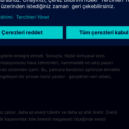
de
bilgilerle entegre etmek. Sonuçta, hiçbir kimyasal tesis
timizasyonunu hava tahminleri, hammadde ve satış pazarı
tiren sistemleri içerir. Bu, yalnızca kendisini optimize etmekle
eleyen bir proses tesisi yaratır - gerçekten veri odaklı,
 çalışır, daha az enerji tüketir ve daha az atık üretir. Enerji
lik kazanımları bile önemli megawatt ölçeğinde enerji