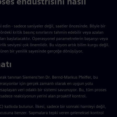
oses endüstrisini nasıl
edin - sadece saniyeler değil, saatler öncesinde. Böyle bir
ördeki kritik basınç sınırlarını tahmin edebilir veya azalan
arı başlatacaktır. Operasyonel parametrelerin başarıyı veya
irlik seviyesi çok önemlidir. Bu vizyon artık bilim kurgu değil.
üştüren bir yenilik sayesinde gerçeğe dönüşüyor.
atı
arak tanınan Siemens'ten Dr. Bernd-Markus Pfeiffer, bu
perasyonlar için gerçek zamanlı olarak en uygun yolu
esaplayan veri odaklı bir sistemi savunuyor. Bu, tüm proses
 sadece reaksiyonun yerini alan proaktif kontrol.
) katkıda bulunur. İlkesi, sadece bir sonraki hamleyi değil,
uncusuna benzer. Sapmalara tepki veren geleneksel kontrol