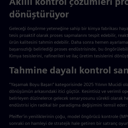
Akıllı kontrol çözümleri pr
dönüştürüyor
Geleceği öngörme yeteneğine sahip bir kimya fabrikası hayal 
tesis proaktif olarak proses sapmalarını tespit edebilir, reakt
ürün kalitesini tahmin edebilir. Daha sonra hemen ayarlamal
başarısızlığı belirlediği proses endüstrisinde, bu öngörülebil
Kimya tesislerini, rafinerileri ve ilaç üretim tesislerini dön
Tahmine dayalı kontrol san
“Yaşamak Boyu Başarı” kategorisinde 2025 Yılının Mucidi ol
dönüşümün arkasındaki itici güçtür. Kesintisiz ve verimli o
belirleyen düzinelerce gelecek senaryosunu sürekli olarak h
endüstrisi için radikal bir paradigma değişimini temsil eder:
Pfeiffer'in yeniliklerinin çoğu, model öngörücü kontrole (MPC
sonraki on hamleyi de stratejik hale getiren bir satranç oy