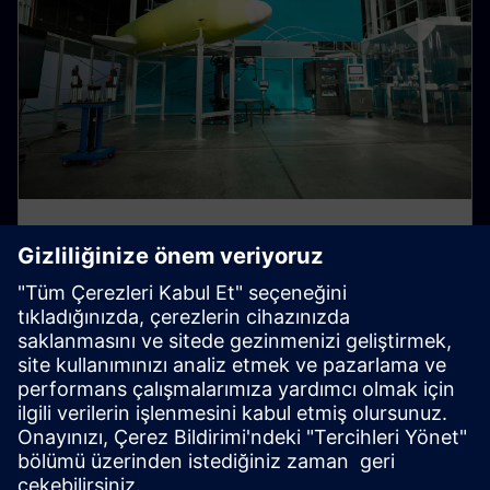
MxD — Şikago, IL
Geleceğe hazır bir “dijital dayanıklılık fabrikası”. Daha
akıllı üretim sonuçları elde ederek digital thread ve
siber güvenliği çalışırken görün.
Bu Merkezi Keşfedin