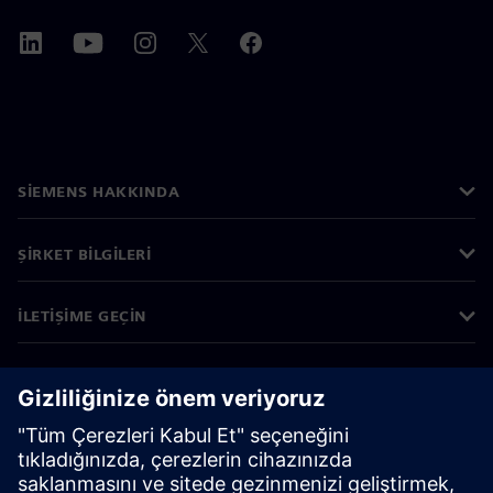
SIEMENS HAKKINDA
ŞIRKET BILGILERI
İLETIŞIME GEÇIN
KARIYERLER
©
Siemens
2026