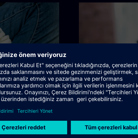
Bilgilerin ge
kça tanımlayan posterler
Alerjen ve katkı maddesi bil