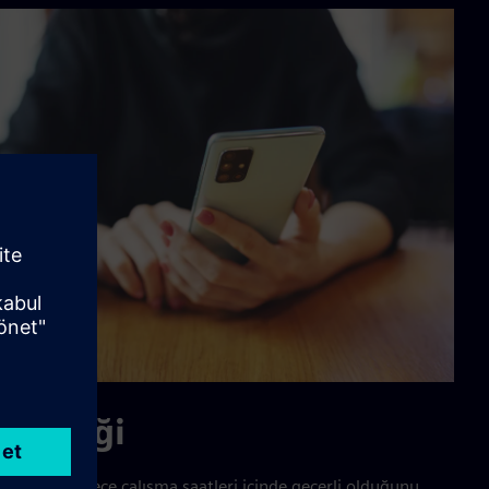
çerliliği
gilerinin sadece çalışma saatleri içinde geçerli olduğunu