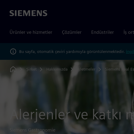
Siemens
Ürünler ve hizmetler
Çözümler
Endüstriler
İş or
Bu sayfa, otomatik çeviri yardımıyla görüntülenmektedir.
İngi
Şirket
Hakkımızda
İşletmeler
Siemens Real Es
Home
Alerjenler ve katkı 
Siemens Gastronomie