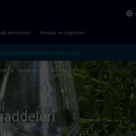
tağı ekosistemi
Konular ve öngörüler
lizce olarak görüntülenmesini ister misiniz?
tate
Yiyecek ve İçecek Hizmetleri
Alerjenler ve katkı maddeleri
maddeleri