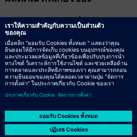
ข้อมูลและแหล่งข้อมูลเพิ่มเติม
AM30x(L) Series Datasheet
AM319 Datasheet
AM304L & AM305L User Guide
AM307 & AM308(L) & AM319 User Guide
Integration Guide: Milesight LoRaWAN Sensors with
Siemens Building X