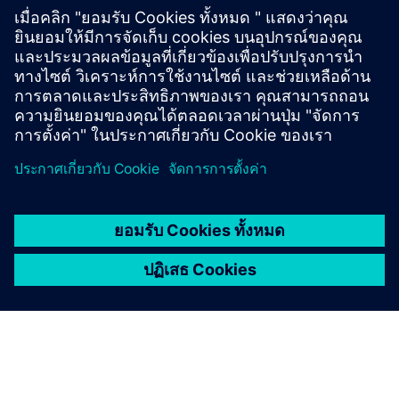
warios|cmms - product details
warios
เงื่อนไขเบื้องต้น