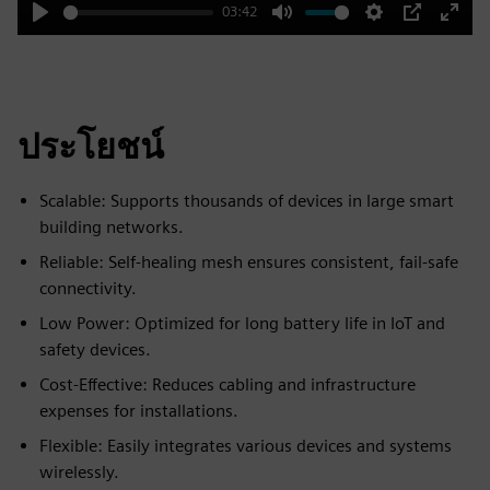
03:42
Play
Mute
Settings
PIP
Enter
fulls
ประโยชน์
Scalable: Supports thousands of devices in large smart
building networks.
Reliable: Self-healing mesh ensures consistent, fail-safe
connectivity.
Low Power: Optimized for long battery life in IoT and
safety devices.
Cost-Effective: Reduces cabling and infrastructure
expenses for installations.
Flexible: Easily integrates various devices and systems
wirelessly.