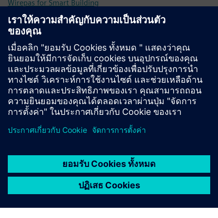
Wirepas for Smart Building
Wirepas developer Portal
เงื่อนไขเบื้องต้น
Supported on Nordic Semiconductors: nRF52832,
nRF52833, nRF52840.
Supported on Silicon Labs: ERF32xG12, EFR32BG21,
EFR32BG22 and EFR32xG24.