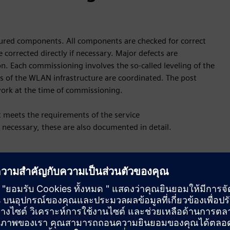
gured components. All components are checked for correct
corrected directly if necessary. Major defects are
 Each commissioning involves the so-called leveling of the
s of the WLAN infrastructure are coordinated. The post
ork at the time of commissioning.
t meets the requirements of the service
 necessary, these are also documented in detail.
oven steps. It includes the phases of preparation, technical
uation and post-processing.