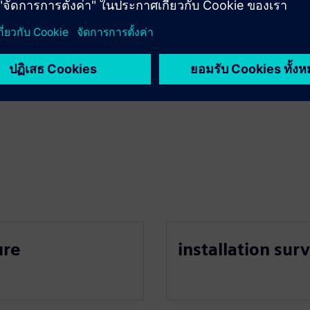
ure
installation sur