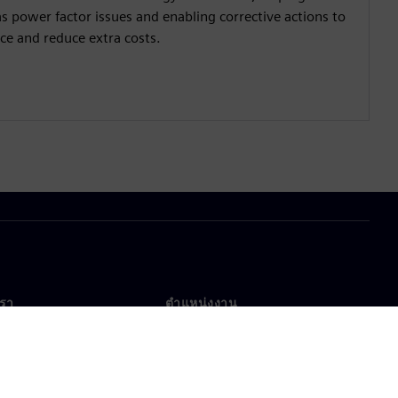
 as power factor issues and enabling corrective actions to
e and reduce extra costs.
เรา
ตำแหน่งงาน
ตำแหน่งงาน
งานทั่วโลก
ตำแหน่งที่เปิดรับ