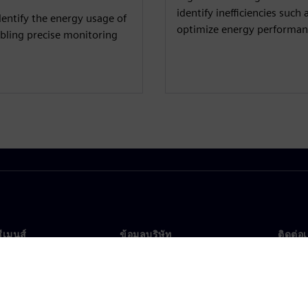
identify inefficiencies such
entify the energy usage of
optimize energy performanc
abling precise monitoring
ซีเมนส์
ข้อมูลบริษัท
ติดต่อ
บเรา
บริษัท
ติดต่อ
นผู้นำ
นักลงทุนสัมพันธ์
สำนัก