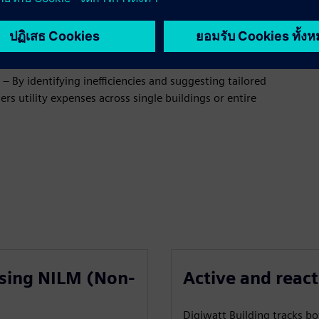
ing transforms complex consumption data into clear,
ding operators to monitor and manage energy use in real
– By identifying inefficiencies and suggesting tailored
s utility expenses across single buildings or entire
using NILM (Non-
Active and reac
Digiwatt Building tracks bo