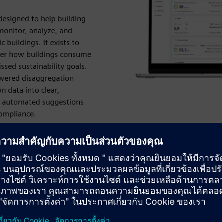
esigned to help building
monitor, analyze, and
 buildings. It exists to
l over how buildings consume
ssed sustainability goals.
owered disaggregation
 data into clear,
ve automated suggestions
compliance.
ional costs, and supports
e buildings more efficient,