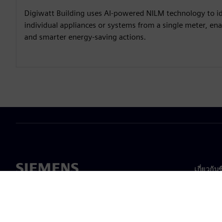
Digiwatt Building uses AI-powered NILM technology to id
individual appliances or systems from a single meter, en
and smarter energy-saving actions.
เกี่ยวกับ
เกี่ยวกั
ความเป็