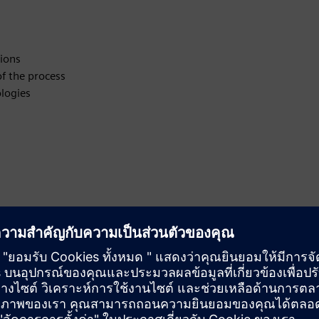
sions
of the process
ologies
 improve only what you know
 and reduce waste of time and resources
igation