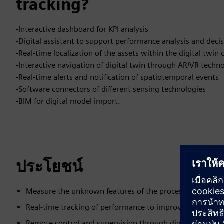
tracking?
-Interactive dashboard for KPI analysis
-Digital assistant to support performance analysis and deci
-Real-time localization of the assets within the digital twin 
-Interactive navigation of digital twin through AR/VR techn
-Real-time alerts and notification of spatiotemporal events
-Software connectors of different sensing technologies
-BIM for digital model import.
ประโยชน์
Measure the unknown features of the process: You can
Real-time tracking of performance to improve efficiency
Remote control and supervision through digital twin nav