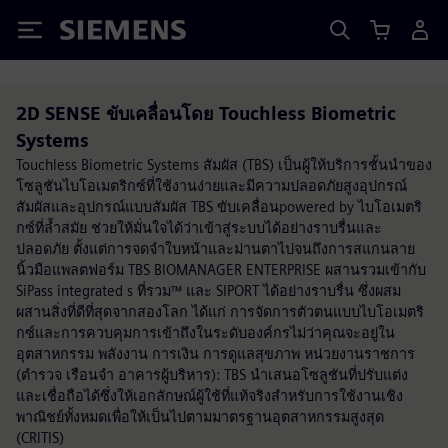
Siemens
2D SENSE ขับเคลื่อนโดย Touchless Biometric
Systems
Touchless Biometric Systems สัมผัส (TBS) เป็นผู้ให้บริการชั้นนำของ
โซลูชันไบโอเมตริกซ์ที่ใช้งานง่ายและมีความปลอดภัยสูงอุปกรณ์
สัมผัสและอุปกรณ์แบบสัมผัส TBS ขับเคลื่อนpowered by ไบโอเมตริ
กซ์ที่ล้ำสมัย ช่วยให้มั่นใจได้ว่าเข้าสู่ระบบได้อย่างราบรื่นและ
ปลอดภัย ตั้งแต่การจดจำใบหน้าและม่านตาไปจนถึงการสแกนลาย
นิ้วมือแพลตฟอร์ม TBS BIOMANAGER ENTERPRISE ผสานรวมเข้ากับ
SiPass integrated s ที่รวม™ และ SIPORT ได้อย่างราบรื่น ซึ่งผสม
ผสานสิ่งที่ดีที่สุดจากสองโลก ได้แก่ การจัดการตัวตนแบบไบโอเมตริ
กซ์และการควบคุมการเข้าถึงในระดับองค์กรไม่ว่าคุณจะอยู่ใน
อุตสาหกรรม พลังงาน การเงิน การดูแลสุขภาพ หน่วยงานราชการ
(ตำรวจ เรือนจำ อาคารผู้บริหาร): TBS นำเสนอโซลูชันที่ปรับแต่ง
และเชื่อถือได้ซึ่งให้เอกลักษณ์ผู้ใช้ที่แท้จริงสำหรับการใช้งานเชิง
พาณิชย์ทั้งหมดเพื่อให้เป็นไปตามมาตรฐานอุตสาหกรรมสูงสุด
(CRITIS)