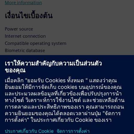
More information
เงื่อนไขเบื้องต้น
Power source
Internet connection
Compatible operating system
Biometric database
Secure data storage
Integration APIs
Administrator access
Software updates
Network infrastructure
Security protocols
User database
Authentication protocols