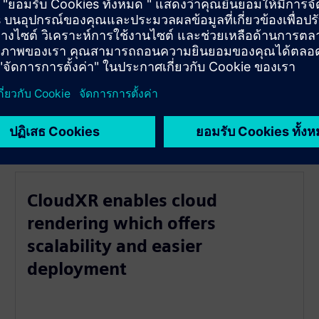
cle features
 and development
CloudXR enables cloud
rendering which offers
scalability and easier
deployment