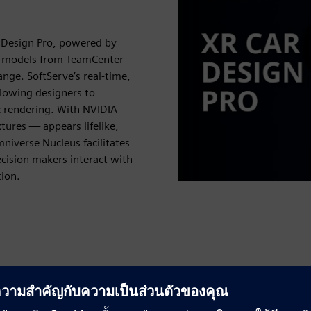
r Design Pro, powered by
r models from TeamCenter
nge. SoftServe’s real-time,
llowing designers to
ic rendering. With NVIDIA
xtures — appears lifelike,
mniverse Nucleus facilitates
ecision makers interact with
tion.