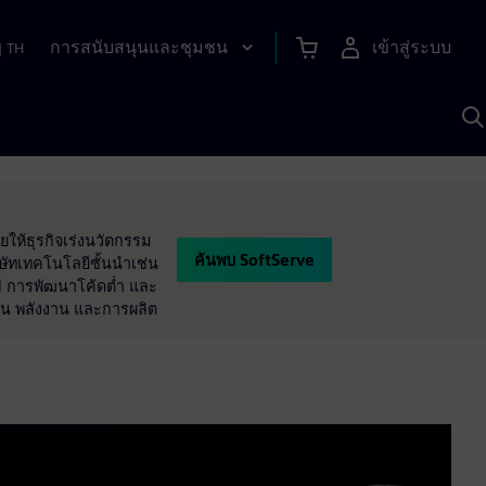
การสนับสนุนและชุมชน
เข้าสู่ระบบ
|
TH
ค
ด
เ
A
ยให้ธุรกิจเร่งนวัตกรรม
ค้นพบ SoftServe
ษัทเทคโนโลยีชั้นนำเช่น
 AI การพัฒนาโค้ดต่ำ และ
งิน พลังงาน และการผลิต