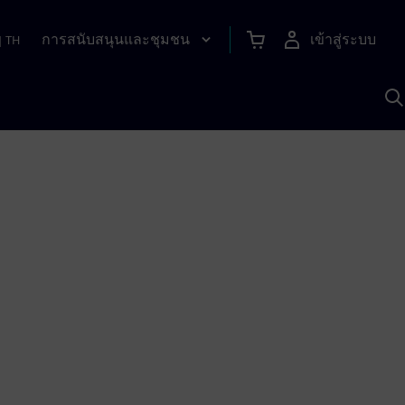
การสนับสนุนและชุมชน
เข้าสู่ระบบ
|
TH
ค
ด
เ
A