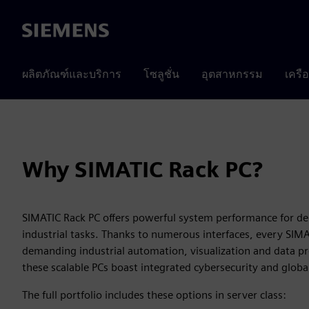
Siemens
ผลิตภัณฑ์และบริการ
โซลูชั่น
อุตสาหกรรม
เครื
Why SIMATIC Rack PC?
SIMATIC Rack PC offers powerful system performance for dem
industrial tasks. Thanks to numerous interfaces, every SIMAT
demanding industrial automation, visualization and data pr
these scalable PCs boast integrated cybersecurity and global 
The full portfolio includes these options in server class: