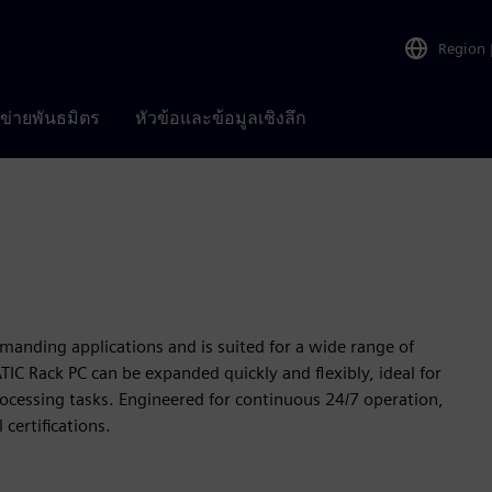
Region
อข่ายพันธมิตร
หัวข้อและข้อมูลเชิงลึก
anding applications and is suited for a wide range of
IC Rack PC can be expanded quickly and flexibly, ideal for
ocessing tasks. Engineered for continuous 24/7 operation,
certifications.