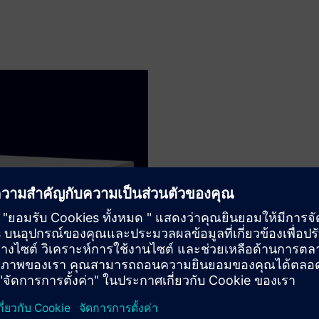
Server class
RAID1/5 configurations and r
computing power and optiona
heavy applications like virtual