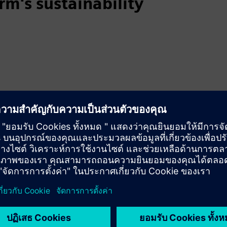
rm's sustainability
 overarching ESG score across 16 categories
ecommendations and concrete next steps
ที่เกี่ยวข้อง