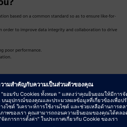
ou?
tion based on a common standard so as to ensure like-for-
n order to improve data integrity and collaboration to drive
ng poor performance.
ation.
cause.
egic direction.