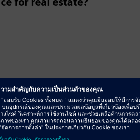
ce for real estate?
cy
tential