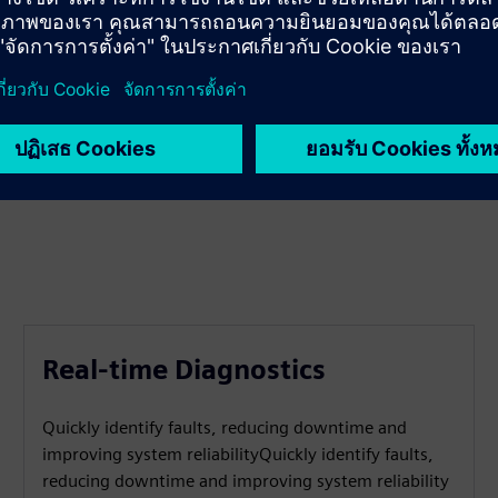
Real-time Diagnostics
Quickly identify faults, reducing downtime and
improving system reliabilityQuickly identify faults,
reducing downtime and improving system reliability