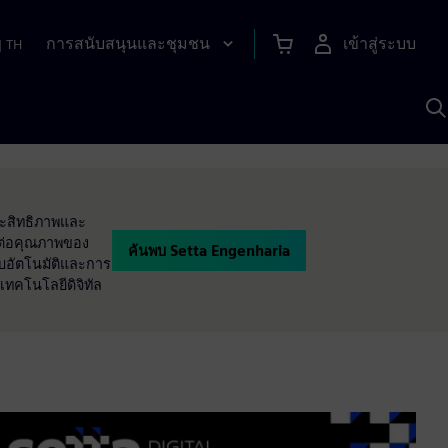
การสนับสนุนและชุมชน
เข้าสู่ระบบ
|
TH
ค
ด
เ
A
ประสิทธิภาพและ
ทต่อคุณภาพของ
ค้นพบ Setta Engenharia
บบอัตโนมัติและการ
เทคโนโลยีดิจิทัล