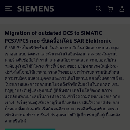
Siemens
Migration of outdated DCS to SIMATIC
PCS7/PCS neo ขับเคลื่อนโดย SAR Elektronic
ที่ SAR ซึ่งเป็นบริษัทชั้นนำในด้านระบบอัตโนมัติและระบบควบคุม
เราออกแบบ พัฒนา และนำเทคโนโลยีแห่งอนาคต<br/>ในฐานะ
นายจ้างที่เชื่อถือได้เรานำเสนอเสถียรภาพและความปลอดภัยใน
ระดับสูงโดยไม่มีโครงสร้างที่เข้มงวดของ บริษัท ขนาดใหญ่<br/>
<br/>สิ่งนี้ช่วยให้เราสามารถสร้างขอบเขตสำหรับความเป็นตัวตน
ความรับผิดชอบส่วนบุคคลและการเติบโตส่วนบุคคลตั้งแต่การเขียน
โปรแกรมและการออกแบบไปจนถึงหัวข้อที่มองไปในอนาคต เช่น
ปัญญาประดิษฐ์และหุ่นยนต์ ผู้ที่ชื่นชอบเทคโนโลยีจะพบสภาพ
แวดล้อมที่เหมาะสมในการทำความเข้าใจความคิดของพวกเขากับ
เรา<br/>ในฐานะผู้เชี่ยวชาญในเบื้องหลัง เรามั่นใจว่าองค์ประกอบ
ทั้งหมด ตั้งแต่แนวคิดเริ่มต้นจนถึงระบบการผลิตขั้นสุดท้าย จะรวม
เข้าด้วยกันอย่างราบรื่น<br/>คุณหมายถึงผู้เชี่ยวชาญที่อยู่เบื้องหลัง
ฉากหรือไม่?