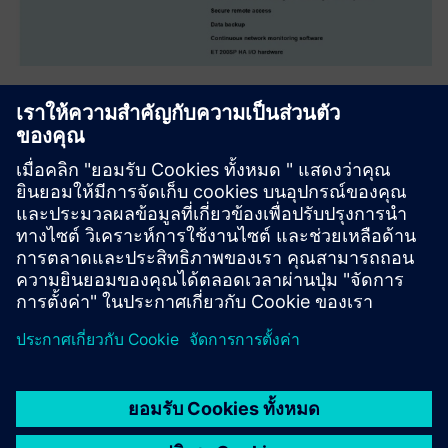
Migration ABB DCS to
SIMATIC PCS7
Migration of ABB Procontrol P14 process control system to
SIMATIC PCS7.
2 incineration lines + general section + ancillary facilities +
boiler protection