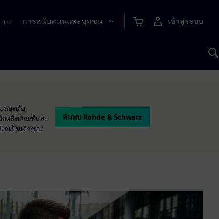
การสนับสนุนและชุมชน
เข้าสู่ระบบ
|
TH
ค
ด
เ
A
มปลอดภัย
ค้นพบ Rohde & Schwarz
มัยผลิตภัณฑ์และ
นิกเป็นเจ้าของ