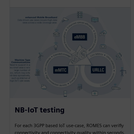
NB-IoT testing
For each 3GPP based IoT use-case, ROMES can verifiy
connectivity and connectivity quality within seconds.