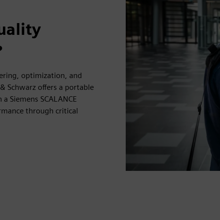
ality
?
ering, optimization, and
& Schwarz offers a portable
th a Siemens SCALANCE
rmance through critical