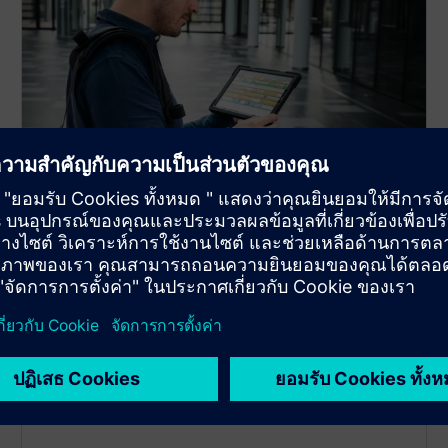
Automatic Channel detection
(ACD)
In order to analize the local radio situation, ROMES
offers 'Automatic Channel Detection', which gives
radio network insights without operator physical
layer knowledge.