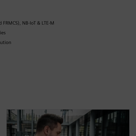
nd FRMCS), NB-IoT & LTE-M
ies
lution