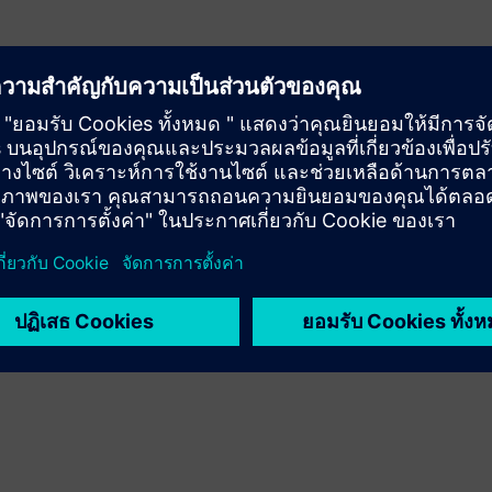
Across Multiple Vendors
trol
ctory/SSO