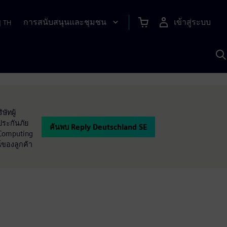
การสนับสนุนและชุมชน
เข้าสู่ระบบ
|
TH
ค
ด
เ
A
ัทผู้
ระกันภัย
ค้นพบ Reply Deutschland SE
 Computing
์ของลูกค้า