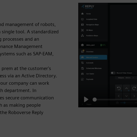
 and management of robots,
 single tool. A standardized
ng processes and an
ntenance Management
ystems such as SAP-EAM,
n prem at the customer's
ss via an Active Directory.
in your company can work
ach department. In
ures secure communication
h as making people
Play
 the Roboverse Reply