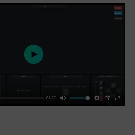
Play
01:27
Mute
Settings
PIP
Enter
fullscre