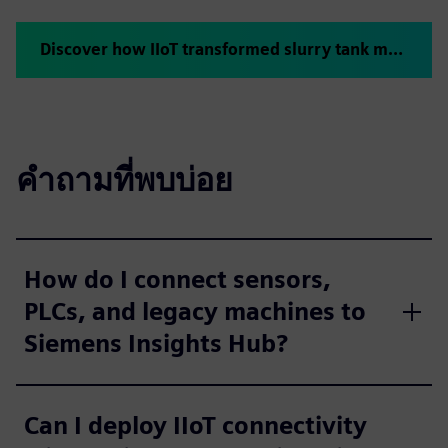
Discover how IIoT transformed slurry tank management
คำถามที่พบบ่อย
How do I connect sensors,
PLCs, and legacy machines to
Siemens Insights Hub?
Can I deploy IIoT connectivity