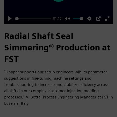
01:13
Play
Mute
Settings
PIP
Enter
fulls
Radial Shaft Seal
Simmering® Production at
FST
"Hopper supports our setup engineers wih its parameter
suggestions in fine-tuning machine settings and
troubleshooting to increase and stabilize efficiency across
all shfts in our complex elastomer injection molding
processes." A. Botta, Process Engineering Manager at FST in
Luserna, Italy