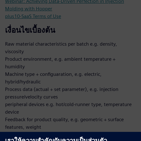
Webinar: Achieving Data-Driven Perfection in Injection
Molding with Hopper
plus10-SaaS Terms of Use
เงื่อนไขเบื้องต้น
Raw material characteristics per batch e.g. density,
viscosity
Product environment, e.g. ambient temperature +
humidity
Machine type + configuaration, e.g. electric,
hybrid/hydraulic
Process data (actual + set parameter), e.g. injection
pressure/velocity curves
peripheral devices e.g. hot/cold-runner type, temperature
device
Feedback for product quality, e.g. geometric + surface
features, weight
Product specification, e.g. allowed process parameter