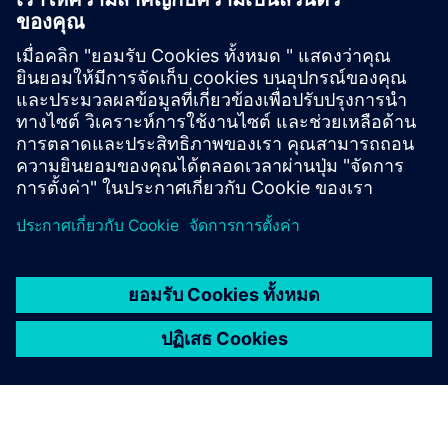
boundaries
Mapping between each of the above-mentioned data
sources
Connectivity: encrypted outbound traffic to cloud backend
via HTTPS
Siemens Industrial Edge Device installed in machine
network with plus10 app