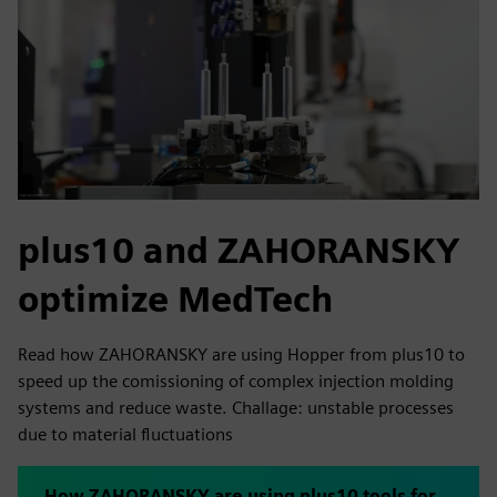
plus10 and ZAHORANSKY
optimize MedTech
Read how ZAHORANSKY are using Hopper from plus10 to
speed up the comissioning of complex injection molding
systems and reduce waste. Challage: unstable processes
due to material fluctuations
How ZAHORANSKY are using plus10 tools for rapid ramp-up