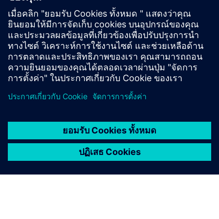
sources
Connectivity: encrypted outbound traffic to cloud backend
via HTTPS
Siemens Industrial Edge Device installed in machine
network with plus10 app