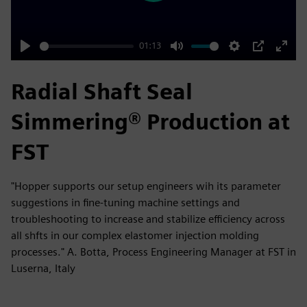
01:13
Play
Mute
Settings
PIP
Enter
fulls
Radial Shaft Seal
Simmering® Production at
FST
"Hopper supports our setup engineers wih its parameter
suggestions in fine-tuning machine settings and
troubleshooting to increase and stabilize efficiency across
all shfts in our complex elastomer injection molding
processes." A. Botta, Process Engineering Manager at FST in
Luserna, Italy