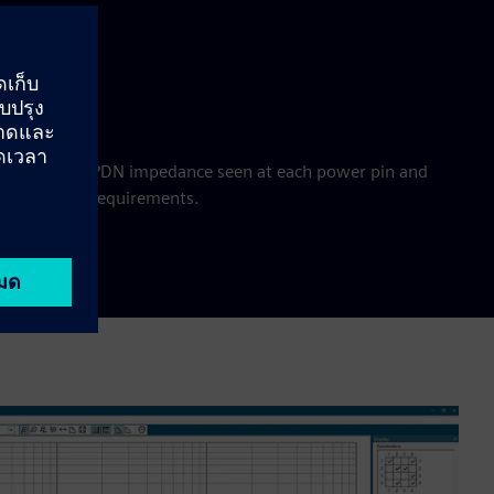
uctances
nces
the effective PDN impedance seen at each power pin and
s the design requirements.