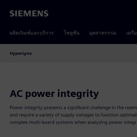
Siemens
ผลิตภัณฑ์และบริการ
โซลูชั่น
อุตสาหกรรม
เครื
HyperLynx
AC power integrity
Power integrity presents a significant challenge in the real
and require a variety of supply voltages to function optima
complex multi-board systems when analyzing power integri