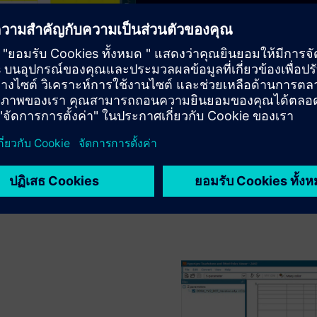
HyperLynx then calculates:
Capacitor mounting ind
Inter-plane capacitance
Plane spreading inducta
HyperLynx then calculates 
whether that passes or fail