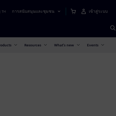
การสนับสนุนและชุมชน
เข้าสู่ระบบ
|
TH
ค
ด
เ
A
roducts
Resources
What's new
Events