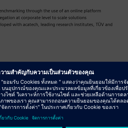
enchmarking through the use of an online platform
ation at corporate level to scale solutions
loped with acatech, leading research institutes, TÜV and
 to the status quo
 of technical and non-technical measures
with direct access to benchmarks
olvement of all stakeholders, processes, and technology