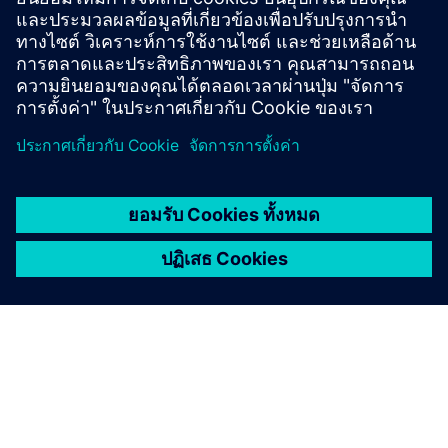
NEO Europe webpage
NEO Success Stories
Opcenter APS: Advanced planning and scheduling