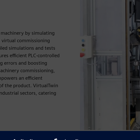
g machinery by simulating
ed virtual commissioning
iled simulations and tests
res efficient PLC-controlled
g errors and boosting
e machinery commissioning,
mpowers an efficient
of the product. VirtualTwin
ndustrial sectors, catering