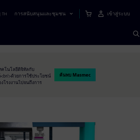
การสนับสนุนและชุมชน
เข้าสู่ระบบ
|
TH
ค
ด
เ
A
คโนโลยีดิจิทัลกับ
ค้นพบ Masmec
br/>ด้วยการใช้ประโยชน์
นของโรงงานไปจนถึงการ