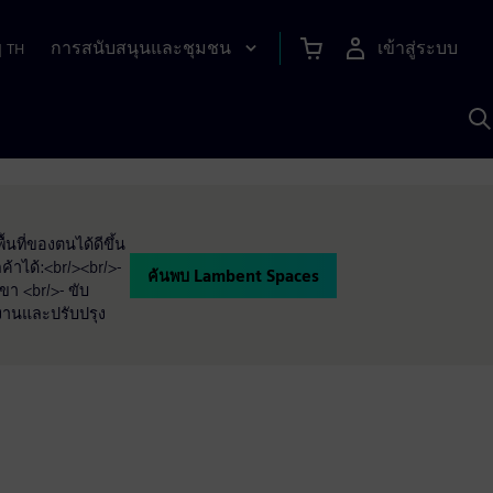
การสนับสนุนและชุมชน
เข้าสู่ระบบ
|
TH
ค
ด
เ
A
นที่ของตนได้ดีขึ้น
กค้าได้:<br/><br/>-
ค้นพบ Lambent Spaces
ขา <br/>- ขับ
งงานและปรับปรุง