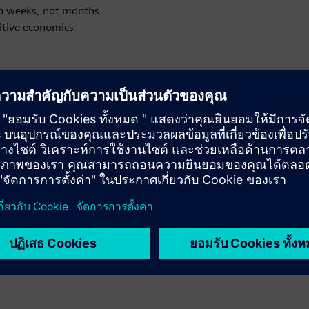
 in weeks, not months
titive economics
et access to insights -
o in weeks, not months
etitive economics
Fi providers
API