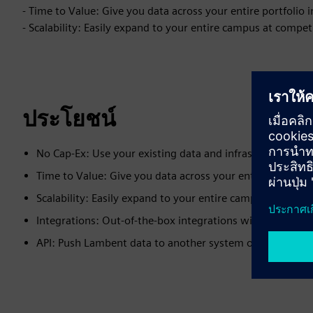
- Time to Value: Give you data across your entire portfolio
- Scalability: Easily expand to your entire campus at compe
ประโยชน์
No Cap-Ex: Use your existing data and infrastructure to g
Time to Value: Give you data across your entire portfoli
Scalability: Easily expand to your entire campus at comp
Integrations: Out-of-the-box integrations with major Wi-
API: Push Lambent data to another system of record via 