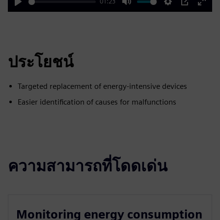
01:23
Play
Mute
Settings
PIP
Enter
fulls
ประโยชน์
Targeted replacement of energy-intensive devices
Easier identification of causes for malfunctions
ความสามารถที่โดดเด่น
Monitoring energy consumption