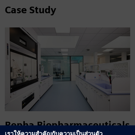
Case Study
Repha Biopharmaceuticals