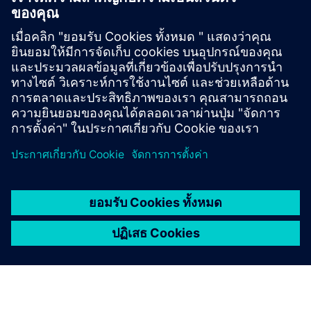
The growing spatial demands prompted a comprehensive
redesign of Repha‘s laboratory facilities. The project was
initiated swiftly and in close
coordination with architects and laboratory planners.
Case Study Repha Biopharmaceuticals