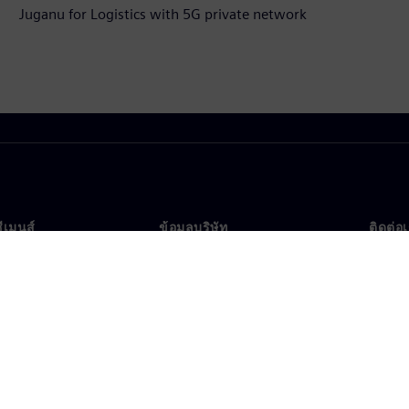
Juganu for Logistics with 5G private network
ซีเมนส์
ข้อมูลบริษัท
ติดต่อ
บเรา
บริษัท
ติดต่อ
นผู้นำ
นักลงทุนสัมพันธ์
สำนัก
รและประชาสัมพันธ์
กลยุทธ์