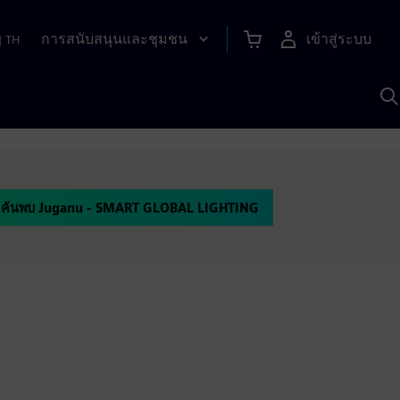
การสนับสนุนและชุมชน
เข้าสู่ระบบ
|
TH
ค
ด
เ
A
ค้นพบ Juganu - SMART GLOBAL LIGHTING