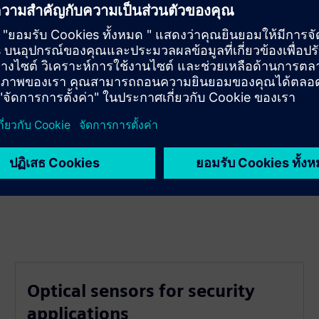
Optical sensors for security
applications