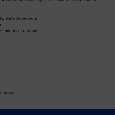
nd private 5G network
rs
s indoors or outdoors
nsumption