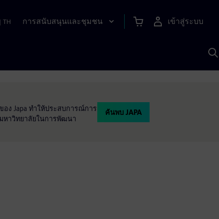
การสนับสนุนและชุมชน
เข้าสู่ระบบ
|
TH
ค
ด
เ
A
โลยีของ Japa ทำให้ประสบการณ์การ
ค้นพบ JAPA
ละมหาวิทยาลัยในการพัฒนา