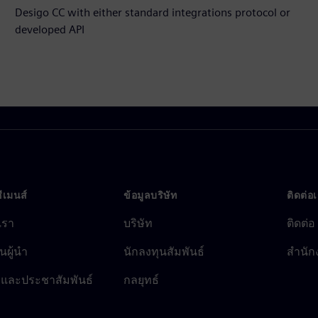
Desigo CC with either standard integrations protocol or
developed API
ซีเมนส์
ข้อมูลบริษัท
ติดต่อ
บเรา
บริษัท
ติดต่อ
นผู้นำ
นักลงทุนสัมพันธ์
สำนัก
รและประชาสัมพันธ์
กลยุทธ์