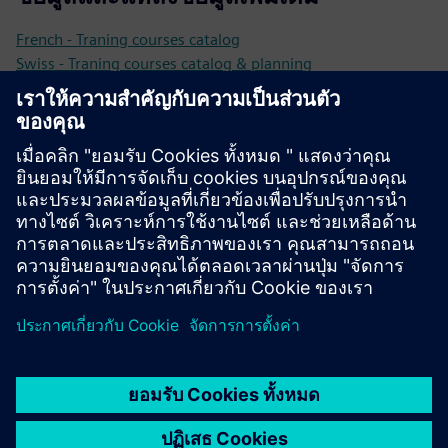
French - Traning courses catalog
Swiss - Traning courses catalog & planning
German - Traning courses catalog & planning
German - JANUS E-Academy (online training courses)
Tips for successful NX CAM trainings and qualification
(Available in: EN-FR-DE)
เงื่อนไขเบื้องต้น
NX CAM ready to use on workstation