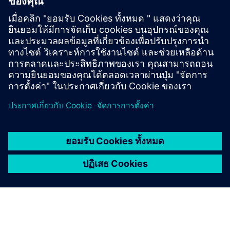
Login to INTEREL.io
EOS Smart Thermostat with INTEREL.io dashboard
Guest Room Control System with INTEREL.io dashboard
Smart Building infrastructure for Multifamily applications
EOS 2 for smart spaces
Video gallery of INTEREL solutions