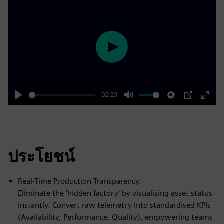
Play
-02:23
Play
Mute
Settings
PIP
Enter
fulls
ประโยชน์
Real-Time Production Transparency.
Eliminate the ‘hidden factory’ by visualising asset status
instantly. Convert raw telemetry into standardised KPIs
(Availability, Performance, Quality), empowering teams