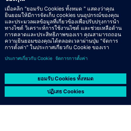
Purpose-Designed Plants:
Compact Tomatoes
Tailored for vertical farming—compact, fast-growing, and
low-light adapted.