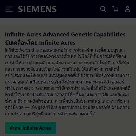
Siemens
Infinite Acres Advanced Genetic Capabilities
ขับเคลื่อนโดย Infinite Acres
Infinite Acres นำเสนอแพลตฟอร์มการทำฟาร์มแนวตั้งแบบบูรณา
การและได้รับการพิสูจน์ทางการค้าเทคโนโลยีที่เป็นกรรมสิทธิ์ของ
เราทำให้การควบคุมสิ่งแวดล้อม แสงสว่าง ระบบอัตโนมัติ การใส่ปุ๋ย
และการตรวจจับแบบเรียลไทม์รวมกันเพื่อให้แน่ใจว่าการผลิตที่
สม่ำเสมอและให้ผลตอบแทนสูงตลอดทั้งปีด้วยประสิทธิภาพที่ผ่านการ
ตรวจสอบแล้วเกือบทศวรรษในสิ่งอำนวยความสะดวก 80 เอเคอร์
ฟาร์มหลายแห่ง ระบบของเราให้เวลาทำงานที่เชื่อถือได้และผลลัพธ์ที่
ทำซ้ำได้เรายังนำเสนอวิทยาศาสตร์พืชขั้นสูงและการวิจัยและพัฒนา
ซึ่งรวมถึงการผลิตพืชอ่อน การเพิ่มประสิทธิภาพพันธุ์ และการพัฒนา
สูตรพืชผล — เพิ่มมูลค่าให้กับอุตสาหกรรมส่วนผสมจากพืชผ่านความ
แม่นยำ ความบริสุทธิ์ และการทำงานที่คาดเดาได้
ค้นพบ Infinite Acres