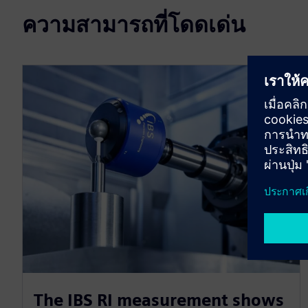
ความสามารถที่โดดเด่น
The IBS RI measurement shows