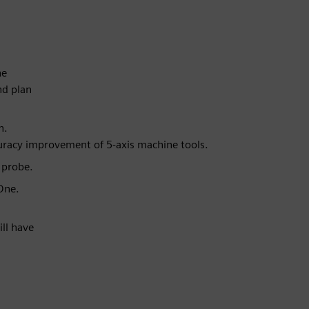
he
nd plan
n.
uracy improvement of 5-axis machine tools.
 probe.
One.
ll have