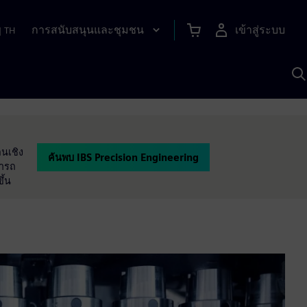
การสนับสนุนและชุมชน
เข้าสู่ระบบ
|
TH
ค
ด
เ
A
กนเชิง
ค้นพบ IBS Precision Engineering
มารถ
ึ้น