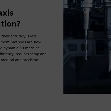
axis
ation?
heir accuracy is less
rement methods are slow
ated dynamic 3D machine
ficiency, reduces scrap and
 medical and precision