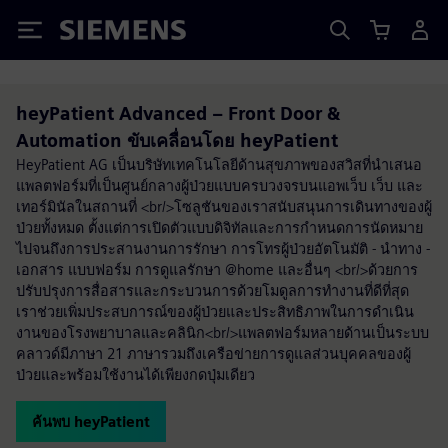
Siemens
heyPatient Advanced – Front Door &
Automation ขับเคลื่อนโดย heyPatient
HeyPatient AG เป็นบริษัทเทคโนโลยีด้านสุขภาพของสวิสที่นำเสนอ
แพลตฟอร์มที่เป็นศูนย์กลางผู้ป่วยแบบครบวงจรบนแอพเว็บ เว็บ และ
เทอร์มินัลในสถานที่ <br/>โซลูชันของเราสนับสนุนการเดินทางของผู้
ป่วยทั้งหมด ตั้งแต่การเปิดตัวแบบดิจิทัลและการกำหนดการนัดหมาย
ไปจนถึงการประสานงานการรักษา การโทรผู้ป่วยอัตโนมัติ - นำทาง -
เอกสาร แบบฟอร์ม การดูแลรักษา @home และอื่นๆ <br/>ด้วยการ
ปรับปรุงการสื่อสารและกระบวนการด้วยโมดูลการทำงานที่ดีที่สุด
เราช่วยเพิ่มประสบการณ์ของผู้ป่วยและประสิทธิภาพในการดำเนิน
งานของโรงพยาบาลและคลินิก<br/>แพลตฟอร์มหลายด้านเป็นระบบ
คลาวด์มีภาษา 21 ภาษารวมถึงเครือข่ายการดูแลส่วนบุคคลของผู้
ป่วยและพร้อมใช้งานได้เพียงกดปุ่มเดียว
ค้นพบ heyPatient