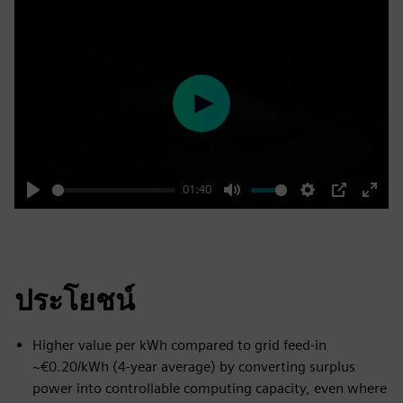
Play
01:40
Play
Mute
Settings
PIP
Enter
fulls
ประโยชน์
Higher value per kWh compared to grid feed-in
~€0.20/kWh (4-year average) by converting surplus
power into controllable computing capacity, even where