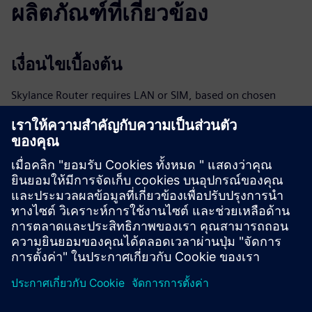
ผลิตภัณฑ์ที่เกี่ยวข้อง
เงื่อนไขเบื้องต้น
Skylance Router requires LAN or SIM, based on chosen
setup option
Heat tie-in ≥1″; preparation required per connection option
Requires ≥100 kW renewable capacity or ≥100,000 kWh
per year in surplus energy
Approx. 10 m² dry, weather-protected area required for
installation
400 V, 3-phase connection with ≥160 A via NH fuse
disconnector