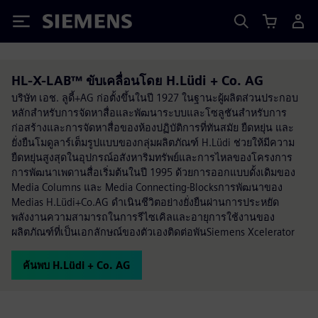
Siemens
HL-X-LAB™ ขับเคลื่อนโดย H.Lüdi + Co. AG
บริษัท เอช. ลูดี้+AG ก่อตั้งขึ้นในปี 1927 ในฐานะผู้ผลิตส่วนประกอบ
หลักสำหรับการจัดหาสื่อและพัฒนาระบบและโซลูชันสำหรับการ
ก่อสร้างและการจัดหาสื่อของห้องปฏิบัติการที่ทันสมัย ยืดหยุ่น และ
ยั่งยืนโมดูลาร์เต็มรูปแบบของกลุ่มผลิตภัณฑ์ H.Lüdi ช่วยให้มีความ
ยืดหยุ่นสูงสุดในอุปกรณ์อสังหาริมทรัพย์และการไหลของโครงการ
การพัฒนาเพดานสื่อเริ่มต้นในปี 1995 ด้วยการออกแบบดั้งเดิมของ
Media Columns และ Media Connecting-Blocksการพัฒนาของ
Medias H.Lüdi+Co.AG ดำเนินชีวิตอย่างยั่งยืนผ่านการประหยัด
พลังงานความสามารถในการรีไซเคิลและอายุการใช้งานของ
ผลิตภัณฑ์ที่เป็นเอกลักษณ์ของตัวเองติดต่อพันSiemens Xcelerator
ค้นพบ H.Lüdi + Co. AG