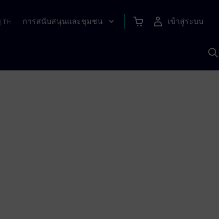
การสนับสนุนและชุมชน
เข้าสู่ระบบ
|
TH
ค
ด
เ
A