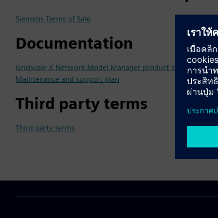
Siemens Terms of Sale
Documentation
Gridscale X Network Model Manager product sheet
Maintenance and support plan
Third party terms
Third party terms