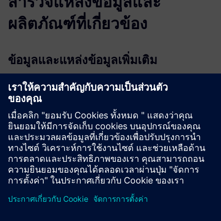
สำรวจแหล่งข้อมูลและ
ผลิตภัณฑ์ที่เกี่ยวข้อง
ข้อมูลและแหล่งข้อมูลเพิ่มเติม
Learn more
เงื่อนไขเบื้องต้น
P&I schematics, drawings, floor plans & layouts, system
design submittals
data base for import
back-up of legacy systems;