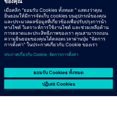
More information
เงื่อนไขเบื้องต้น
Access to HR data (e.g. Workday, Successfactors) as well as
travel data necessary for meaningful analysis