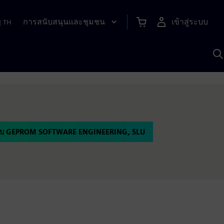
การสนับสนุนและชุมชน
เข้าสู่ระบบ
|
TH
ค
ด
เ
A
พบ GEPROM SOFTWARE ENGINEERING, SLU