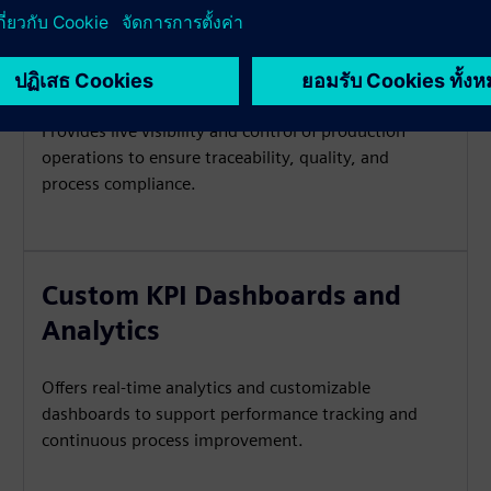
Real-Time Production
Monitoring (MES)
Provides live visibility and control of production
operations to ensure traceability, quality, and
process compliance.
Custom KPI Dashboards and
Analytics
Offers real-time analytics and customizable
dashboards to support performance tracking and
continuous process improvement.