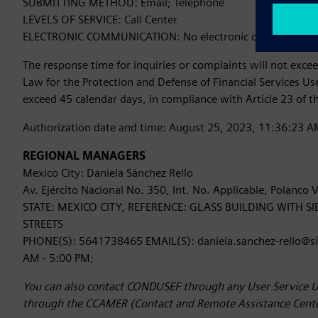
SUBMITTING METHOD: Email; Telephone
LEVELS OF SERVICE: Call Center
ELECTRONIC COMMUNICATION: No electronic or digital com
The response time for inquiries or complaints will not excee
Law for the Protection and Defense of Financial Services User
exceed 45 calendar days, in compliance with Article 23 of t
Authorization date and time: August 25, 2023, 11:36:23 
REGIONAL MANAGERS
Mexico City: Daniela Sánchez Rello
Av. Ejército Nacional No. 350, Int. No. Applicable, Polan
STATE: MEXICO CITY, REFERENCE: GLASS BUILDING WITH 
STREETS
PHONE(S): 5641738465 EMAIL(S): daniela.sanchez-rello@
AM - 5:00 PM;
You can also contact CONDUSEF through any User Service U
through the CCAMER (Contact and Remote Assistance Center