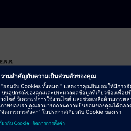
E.N.R.
POLANCO V SECTION, CP 11560, MIGUEL HIDALGO BOROUGH,
S LOGO BETWEEN LOPE DE VEGA AND SCHILLER STREETS
hez-rello@siemens.com
:00 PM;
5:00 PM;