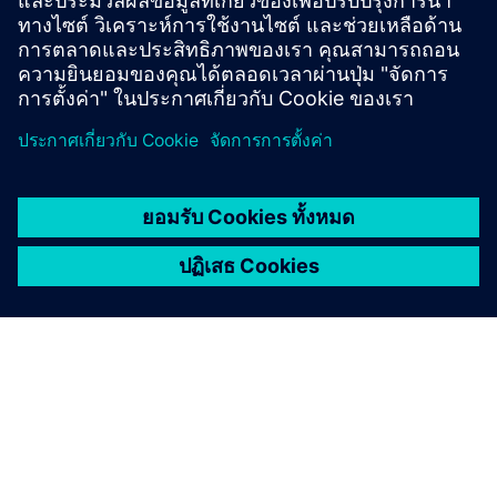
COVE™ Brochure
Explore COVE on DIRTT.com